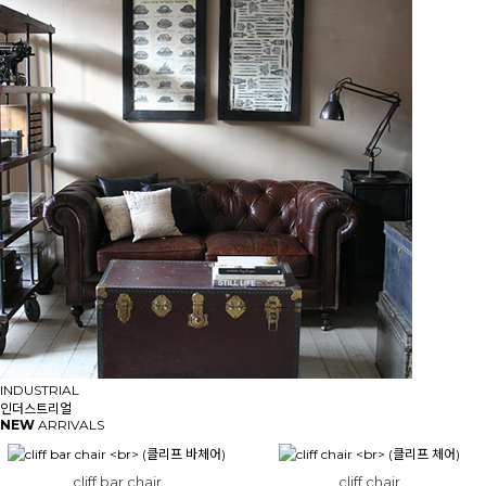
INDUSTRIAL
인더스트리얼
NEW
ARRIVALS
cliff bar chair
cliff chair