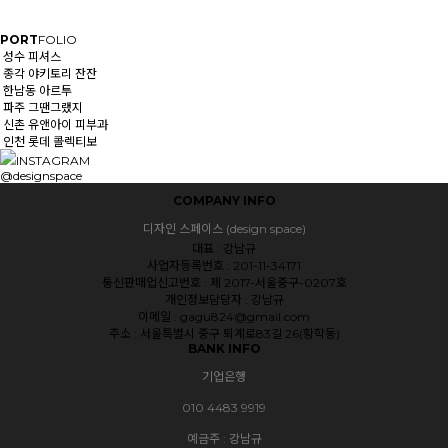
PORT
FOLIO
성수 피셔스
종각 야키토리 잔잔
한남동 아르투
파주 그땐그랬지
신촌 유앤아이 피부과
인천 롯데 콜렉티보
INSTAGRAM
@designspace
COMPANY INFO
디자인 스페이스 (design space)
대표 : 강남규
사업자등록번호 : 201-11-34171
통신판매업신고번호 : 제 2017-서울중구-0207호
개인정보담당자 : 강남규
이메일 : gagu824@gmail.com
주소 : 서울특별시 중구 퇴계로83길 26(황학동)
BANK INFO
기업은행
010 4483 9919
예금주 : 강남규