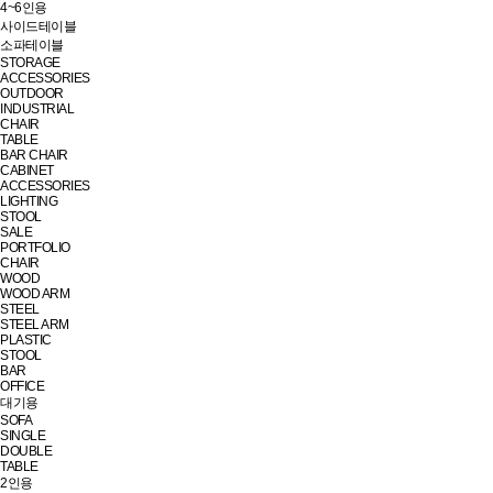
4~6인용
사이드테이블
소파테이블
STORAGE
ACCESSORIES
OUTDOOR
INDUSTRIAL
CHAIR
TABLE
BAR CHAIR
CABINET
ACCESSORIES
LIGHTING
STOOL
SALE
PORTFOLIO
CHAIR
WOOD
WOOD ARM
STEEL
STEEL ARM
PLASTIC
STOOL
BAR
OFFICE
대기용
SOFA
SINGLE
DOUBLE
TABLE
2인용