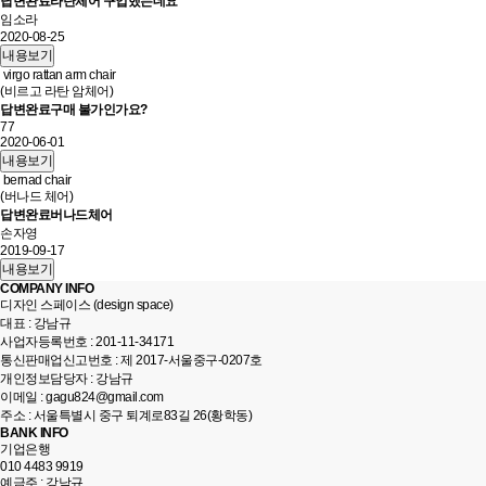
답변완료
라탄체어 구입했는데요
임소라
2020-08-25
내용보기
virgo rattan arm chair
(비르고 라탄 암체어)
답변완료
구매 불가인가요?
77
2020-06-01
내용보기
bernad chair
(버나드 체어)
답변완료
버나드체어
손자영
2019-09-17
내용보기
COMPANY INFO
디자인 스페이스 (design space)
대표 : 강남규
사업자등록번호 : 201-11-34171
통신판매업신고번호 : 제 2017-서울중구-0207호
개인정보담당자 : 강남규
이메일 : gagu824@gmail.com
주소 : 서울특별시 중구 퇴계로83길 26(황학동)
BANK INFO
기업은행
010 4483 9919
예금주 : 강남규