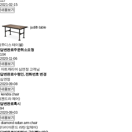
117
2021-02-15
내용보기
judith table
(주디스 테이블)
답변완료
주문취소요청
104
2020-11-06
내용보기
아트캐리어 심연정 고객님
답변완료
수령인, 전화번호 변경
심연정
2020-09-08
내용보기
kendra chair
(켄드라 체어)
답변완료
혹시
94
2020-09-03
내용보기
diamond rattan arm chair
(다이아몬드 라탄 암체어)