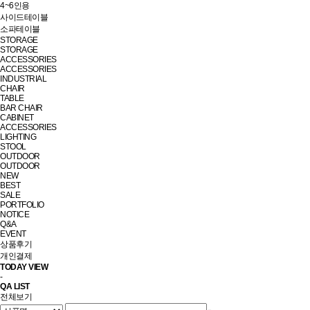
4~6인용
사이드테이블
소파테이블
STORAGE
STORAGE
ACCESSORIES
ACCESSORIES
INDUSTRIAL
CHAIR
TABLE
BAR CHAIR
CABINET
ACCESSORIES
LIGHTING
STOOL
OUTDOOR
OUTDOOR
NEW
BEST
SALE
PORTFOLIO
NOTICE
Q&A
EVENT
상품후기
개인결제
TODAY VIEW
-
QA LIST
전체보기