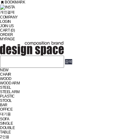
BOOKMARK
INSTA
개인결제
COMPANY
LOGIN
JOIN US
CART (0)
ORDER
MYPAGE
NEW
CHAIR
WOOD
WOOD ARM
STEEL
STEEL ARM
PLASTIC
STOOL
BAR
OFFICE
대기용
SOFA
SINGLE
DOUBLE
TABLE
2인용