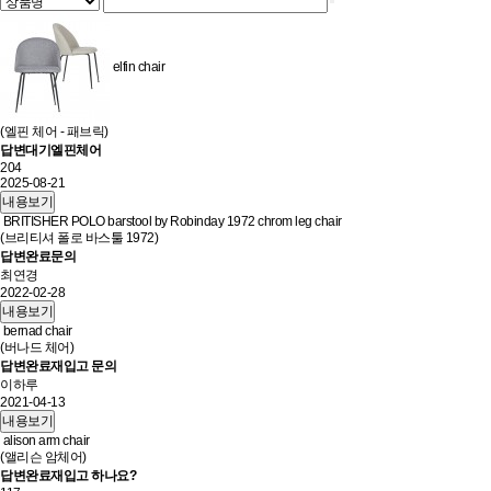
elfin chair
(엘핀 체어 - 패브릭)
답변대기
엘핀체어
204
2025-08-21
내용보기
BRITISHER POLO barstool by Robinday 1972 chrom leg chair
(브리티셔 폴로 바스툴 1972)
답변완료
문의
최연경
2022-02-28
내용보기
bernad chair
(버나드 체어)
답변완료
재입고 문의
이하루
2021-04-13
내용보기
alison arm chair
(앨리슨 암체어)
답변완료
재입고 하나요?